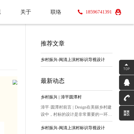
态
关于
联络
18596741391
态
关于
联络
推荐文章
乡村振兴-闽清上演村标识导视设计
最新动态
乡村振兴 | 漳平圆潭村
漳平·圆潭村前言 | Design在美丽乡村建
设中，村标的设计是非常重要的一环。
Part....
乡村振兴-闽清上演村标识导视设计