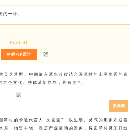
要的一环。
Part.01
村标+IP设计
的灵芝造型，中间嵌入潭水波纹结合圆潭村的山灵水秀的青
的红色文化。整体清新自然，具有灵气。
灵圆圆
圆潭村的卡通代言人“灵圆圆”，以生动、灵气的形象欢迎着
水秀，物资丰饶，灵芝产业蓬勃的景象，将圆潭村灵芝打造