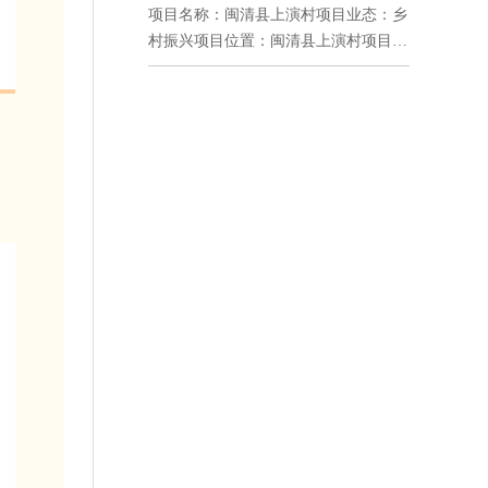
项目名称：闽清县上演村项目业态：乡
村振兴项目位置：闽清县上演村项目设
计：拓普标识闽清县金沙...