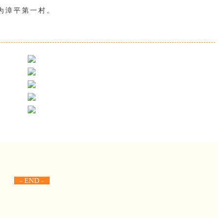
为漳平第一村。
- END -