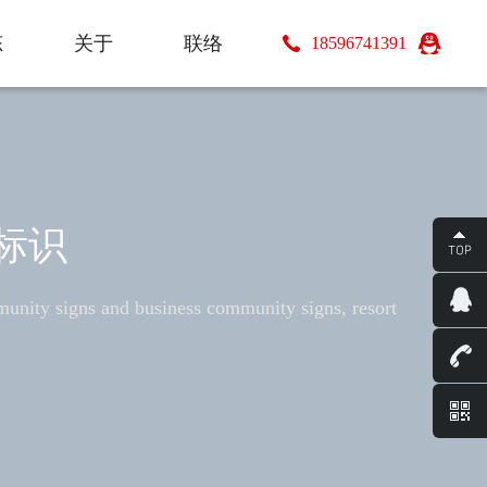
态
关于
联络
18596741391
态
关于
联络
标识
munity signs and business community signs, resort