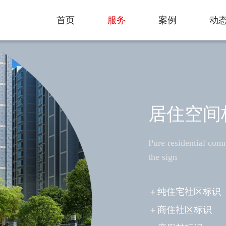
服务
首页
服务
案例
动
首页
案例
动
居住空间
Pure residential com
the sign
＋纯住宅社区标识
＋商住社区标识