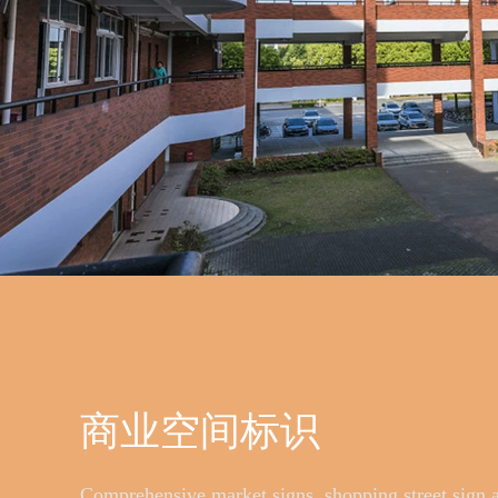
商业空间标识
Comprehensive market signs, shopping street sign 